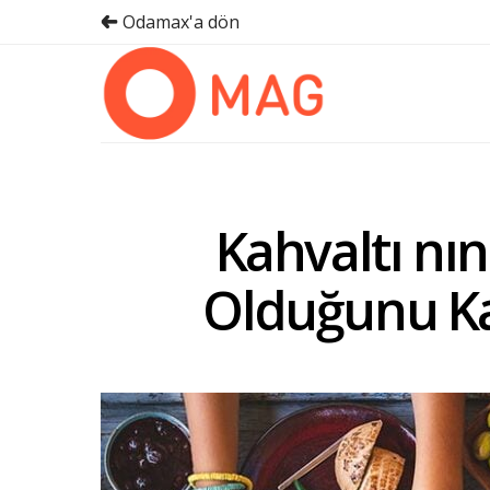
Odamax'a dön
Kahvaltı nın
Olduğunu Ka