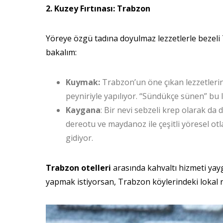
2. Kuzey Fırtınası: Trabzon
Yöreye özgü tadına doyulmaz lezzetlerle bezeli 
bakalım:
Kuymak:
Trabzon’un öne çıkan lezzetlerind
peyniriyle yapılıyor. “Sündükçe sünen” bu
Kaygana
: Bir nevi sebzeli krep olarak d
dereotu ve maydanoz ile çeşitli yöresel otla
gidiyor.
Trabzon otelleri
arasında kahvaltı hizmeti yayg
yapmak istiyorsan, Trabzon köylerindeki lokal r