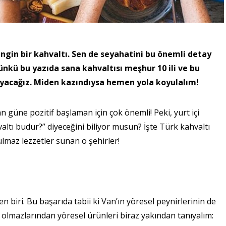
ngin bir kahvaltı. Sen de seyahatini bu önemli detay
nkü bu yazıda sana kahvaltısı meşhur 10 ili ve bu
layacağız. Miden kazındıysa hemen yola koyulalım!
 güne pozitif başlaman için çok önemli! Peki, yurt içi
altı budur?” diyeceğini biliyor musun? İşte Türk kahvaltı
lmaz lezzetler sunan o şehirler!
en biri. Bu başarıda tabii ki Van’ın yöresel peynirlerinin de
 olmazlarından yöresel ürünleri biraz yakından tanıyalım: