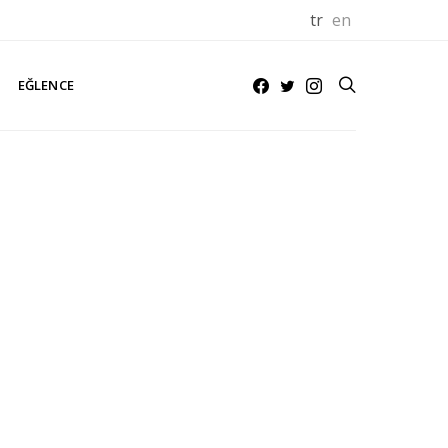
tr
en
EĞLENCE