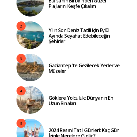
Bursa’nın Birbirinden Güzel
Plajlarını Keşfe Çıkalım
2
Yılın Son Deniz Tatili için Eylül
Ayında Seyahat Edebileceğin
Şehirler
3
Gaziantep ’te Gezilecek Yerler ve
Müzeler
4
Göklere Yolculuk: Dünyanın En
Uzun Binaları
5
2024 Resmi Tatil Günleri: Kaç Gün
İzinle Nerelere Gidilir?