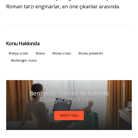
Roman tarzı enginarlar, en öne çıkanlar arasında.
Konu Hakkında
italya vizesi
roma
roma vizesi
roma yemekleri
schengen vizesi
Benzersiz Odaları ile Kalmak
İsteyeceğin 7 Otel
YAZIYI OKU