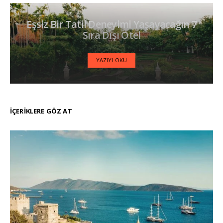
Eşsiz Bir Tatil Deneyimi Yaşayacağın 7
Sıra Dışı Otel
YAZIYI OKU
İÇERIKLERE GÖZ AT