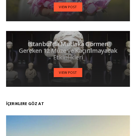
VIEW POST
İstanbul’da Mutlaka Görmen
Gereken 12 Müze ve Kaçırılmayacak
Etkinlikleri
VIEW POST
İÇERIKLERE GÖZ AT