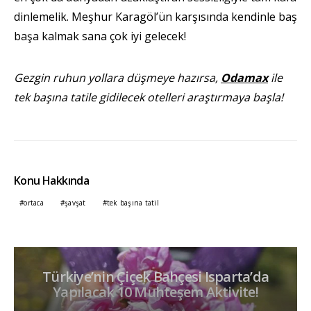
dinlemelik. Meşhur Karagöl’ün karşısında kendinle baş
başa kalmak sana çok iyi gelecek!
Gezgin ruhun yollara düşmeye hazırsa,
Odamax
ile
tek başına tatile gidilecek otelleri araştırmaya başla!
Konu Hakkında
ortaca
şavşat
tek başına tatil
Türkiye’nin Çiçek Bahçesi Isparta’da
Yapılacak 10 Muhteşem Aktivite!