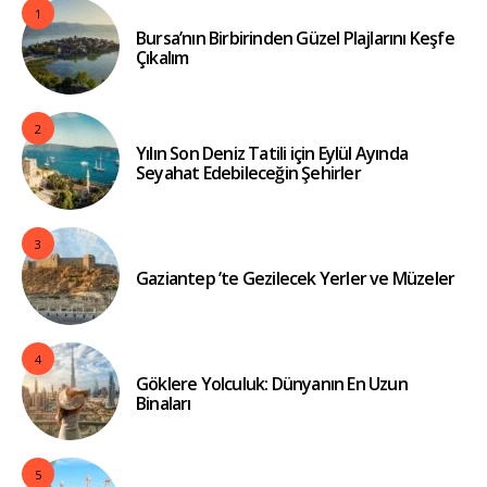
1
Bursa’nın Birbirinden Güzel Plajlarını Keşfe
Çıkalım
2
Yılın Son Deniz Tatili için Eylül Ayında
Seyahat Edebileceğin Şehirler
3
Gaziantep ’te Gezilecek Yerler ve Müzeler
4
Göklere Yolculuk: Dünyanın En Uzun
Binaları
5