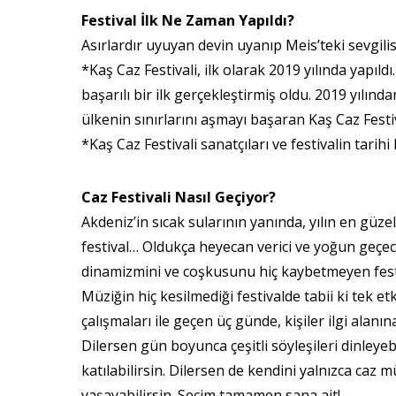
Festival İlk Ne Zaman Yapıldı?
Asırlardır uyuyan devin uyanıp Meis’teki sevgili
*Kaş Caz Festivali, ilk olarak 2019 yılında yapıldı
başarılı bir ilk gerçekleştirmiş oldu. 2019 yılı
ülkenin sınırlarını aşmayı başaran Kaş Caz Festi
*Kaş Caz Festivali sanatçıları ve festivalin tarihi 
Caz Festivali Nasıl Geçiyor?
Akdeniz’in sıcak sularının yanında, yılın en güz
festival… Oldukça heyecan verici ve yoğun geçec
dinamizmini ve coşkusunu hiç kaybetmeyen festiv
Müziğin hiç kesilmediği festivalde tabii ki tek et
çalışmaları ile geçen üç günde, kişiler ilgi alan
Dilersen gün boyunca çeşitli söyleşileri dinleyeb
katılabilirsin. Dilersen de kendini yalnızca caz 
yaşayabilirsin. Seçim tamamen sana ait!