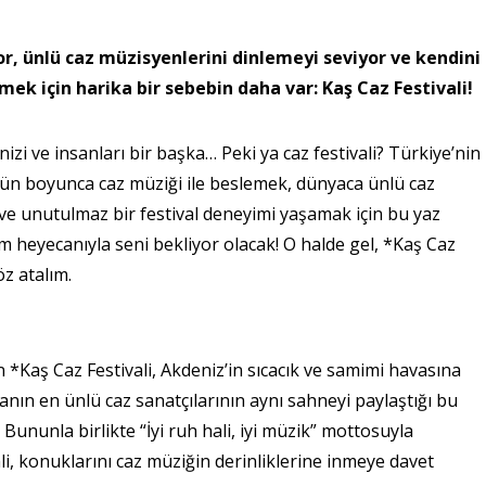
r, ünlü caz müzisyenlerini dinlemeyi seviyor ve kendini
mek için harika bir sebebin daha var: Kaş Caz Festivali!
nizi ve insanları bir başka… Peki ya caz festivali? Türkiye’nin
 gün boyunca caz müziği ile beslemek, dünyaca ünlü caz
ve unutulmaz bir festival deneyimi yaşamak için bu yaz
m heyecanıyla seni bekliyor olacak! O halde gel, *Kaş Caz
öz atalım.
n *Kaş Caz Festivali, Akdeniz’in sıcacık ve samimi havasına
yanın en ünlü caz sanatçılarının aynı sahneyi paylaştığı bu
. Bununla birlikte “İyi ruh hali, iyi müzik” mottosuyla
i, konuklarını caz müziğin derinliklerine inmeye davet