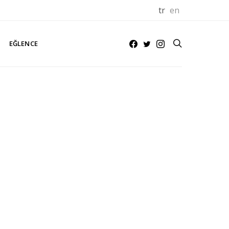
tr
en
EĞLENCE