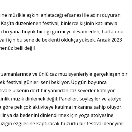
sine müzikle aşkını anlatacağı efsanesi ile adını duyuran
. Kaş’ta düzenlenen festival, binlerce kişinin katılımıyla
ndan bu yana büyük bir ilgi görmeye devam eden, hatta ünü
vali için bu sene de beklenti oldukça yüksek. Ancak 2023
henüz belli değil.
el zamanlarında ve ünlü caz müzisyenleriyle gerçekleşen bir
ek festival günleri seni bekliyor. Üç gün boyunca
ale ülkenin dört bir yanından caz severler katılıyor.
kinlik müzik dinlemek değil. Paneller, söyleşiler ve atölye
ına göre pek çok aktiviteye katılma imkanına sahip oluyor.
ilir ya da bedenini dinlendirmek için yoga atölyesine
müziğin ezgilerine kaptırarak huzurlu bir festival deneyimi