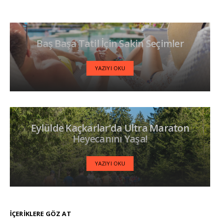
Baş Başa Tatil İçin Sakin Seçimler
YAZIYI OKU
Eylülde Kaçkarlar’da Ultra Maraton
Heyecanını Yaşa!
YAZIYI OKU
İÇERIKLERE GÖZ AT