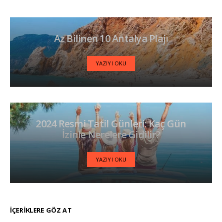
Az Bilinen 10 Antalya Plajı
YAZIYI OKU
2024 Resmi Tatil Günleri: Kaç Gün
İzinle Nerelere Gidilir?
YAZIYI OKU
İÇERIKLERE GÖZ AT