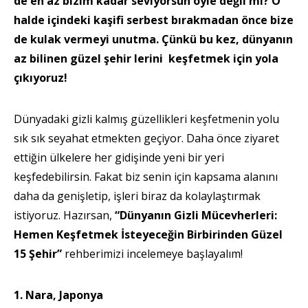
de en az bizim kadar seviyorsun öyle değil mi? O
halde içindeki kaşifi serbest bırakmadan önce bize
de kulak vermeyi unutma. Çünkü bu kez, dünyanın
az bilinen güzel şehir lerini keşfetmek için yola
çıkıyoruz!
Dünyadaki gizli kalmış güzellikleri keşfetmenin yolu
sık sık seyahat etmekten geçiyor. Daha önce ziyaret
ettiğin ülkelere her gidişinde yeni bir yeri
keşfedebilirsin. Fakat biz senin için kapsama alanını
daha da genişletip, işleri biraz da kolaylaştırmak
istiyoruz. Hazırsan,
“Dünyanın Gizli Mücevherleri:
Hemen Keşfetmek İsteyeceğin Birbirinden Güzel
15 Şehir”
rehberimizi incelemeye başlayalım!
1. Nara, Japonya