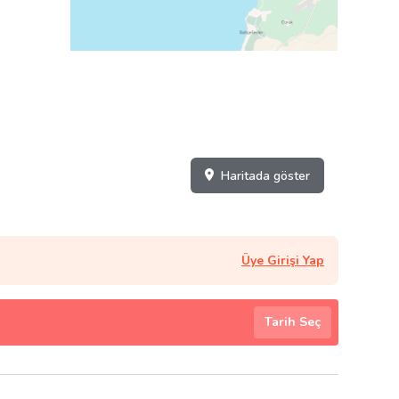
Haritada göster
Üye Girişi Yap
Tarih Seç