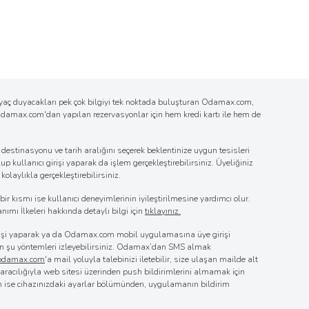
tiyaç duyacakları pek çok bilgiyi tek noktada buluşturan Odamax.com,
n Odamax.com'dan yapılan rezervasyonlar için hem kredi kartı ile hem de
estinasyonu ve tarih aralığını seçerek beklentinize uygun tesisleri
up kullanıcı girişi yaparak da işlem gerçekleştirebilirsiniz. Üyeliğiniz
laylıkla gerçekleştirebilirsiniz.
r kısmı ise kullanıcı deneyimlerinin iyileştirilmesine yardımcı olur.
nımı İlkeleri hakkında detaylı bilgi için
tıklayınız.
girişi yaparak ya da Odamax.com mobil uygulamasına üye girişi
 için şu yöntemleri izleyebilirsiniz. Odamax’dan SMS almak
@odamax.com
'a mail yoluyla talebinizi iletebilir, size ulaşan mailde alt
z aracılığıyla web sitesi üzerinden push bildirimlerini almamak için
in ise cihazınızdaki ayarlar bölümünden, uygulamanın bildirim