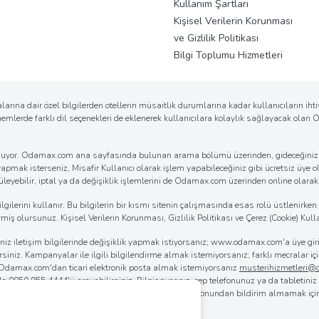
Kullanım Şartları
Kişisel Verilerin Korunması
ve Gizlilik Politikası
Bilgi Toplumu Hizmetleri
arına dair özel bilgilerden otellerin müsaitlik durumlarına kadar kullanıcıların ih
önemlerde farklı dil seçenekleri de eklenerek kullanıcılara kolaylık sağlayacak ola
k sunuyor. Odamax.com ana sayfasında bulunan arama bölümü üzerinden, gideceğiniz d
 yapmak isterseniz, Misafir Kullanıcı olarak işlem yapabileceğiniz gibi ücretsiz üye ol
eyebilir, iptal ya da değişiklik işlemlerini de Odamax.com üzerinden online olarak ko
erini kullanır. Bu bilgilerin bir kısmı sitenin çalışmasında esas rolü üstlenirken bi
iş olursunuz. Kişisel Verilerin Korunması, Gizlilik Politikası ve Çerez (Cookie) Kulla
iğiniz iletişim bilgilerinde değişiklik yapmak istiyorsanız; www.odamax.com'a üye 
lirsiniz. Kampanyalar ile ilgili bilgilendirme almak istemiyorsanız; farklı mecralar
. Odamax.com'dan ticari elektronik posta almak istemiyorsanız
musterihizmetleri
 da
0850 955 4444
'ü arayabilirsiniz. Bilgisayarınız, cep telefonunuz ya da tabletini
rılmasını sağlayabilirsiniz. Odamax.com mobil aplikasyonundan bildirim almamak iç