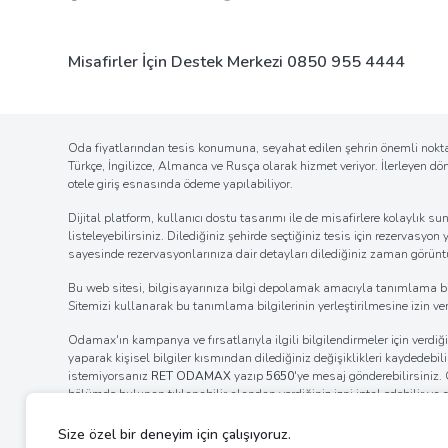
Misafirler İçin Destek Merkezi
0850 955 4444
Oda fiyatlarından tesis konumuna, seyahat edilen şehrin önemli noktal
Türkçe, İngilizce, Almanca ve Rusça olarak hizmet veriyor. İlerleyen d
otele giriş esnasında ödeme yapılabiliyor.
Dijital platform, kullanıcı dostu tasarımı ile de misafirlere kolaylı
listeleyebilirsiniz. Dilediğiniz şehirde seçtiğiniz tesis için rezervasyon
sayesinde rezervasyonlarınıza dair detayları dilediğiniz zaman görüntül
Bu web sitesi, bilgisayarınıza bilgi depolamak amacıyla tanımlama bilgil
Sitemizi kullanarak bu tanımlama bilgilerinin yerleştirilmesine izin verm
Odamax'ın kampanya ve fırsatlarıyla ilgili bilgilendirmeler için verd
yaparak kişisel bilgiler kısmından dilediğiniz değişiklikleri kaydedebi
istemiyorsanız
RET ODAMAX
yazıp
5650
'ye mesaj gönderebilirsiniz
bölümde bulunan tıklanabilir alandan verdiğiniz izni iptal edebilir ya
internet tarayıcınızın ayarlar bölümünden bildirim izinlerinin kaldı
ayarlarını değiştirerek bildirim alımına engel olabilirsiniz.