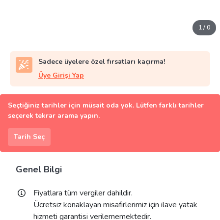
1
/
0
Sadece üyelere özel fırsatları kaçırma!
Üye Girişi Yap
Seçtiğiniz tarihler için müsait oda yok. Lütfen farklı tarihler
seçerek tekrar arama yapın.
Tarih Seç
Genel Bilgi
Fiyatlara tüm vergiler dahildir.
Ücretsiz konaklayan misafirlerimiz için ilave yatak
hizmeti garantisi verilememektedir.