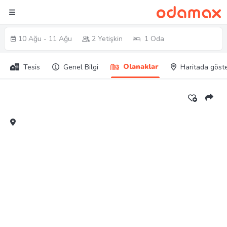
10 Ağu - 11 Ağu
2 Yetişkin
1 Oda
Olanaklar
Tesis
Genel Bilgi
Haritada göst