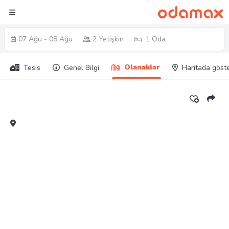
07 Ağu - 08 Ağu
2 Yetişkin
1 Oda
Olanaklar
Tesis
Genel Bilgi
Haritada göst