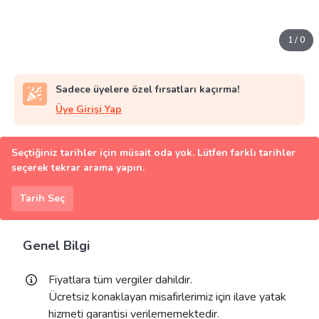
1
/
0
Sadece üyelere özel fırsatları kaçırma!
Üye Girişi Yap
Seçtiğiniz tarihler için müsait oda yok. Lütfen farklı tarihler
seçerek tekrar arama yapın.
Tarih Seç
Genel Bilgi
Fiyatlara tüm vergiler dahildir.
Ücretsiz konaklayan misafirlerimiz için ilave yatak
hizmeti garantisi verilememektedir.