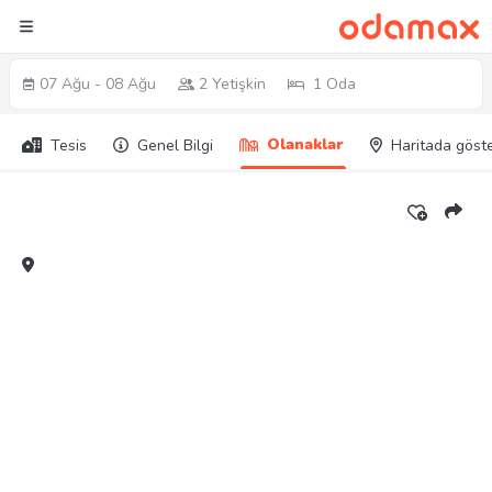
07 Ağu - 08 Ağu
2 Yetişkin
1 Oda
Olanaklar
Tesis
Genel Bilgi
Haritada göst