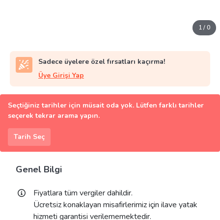
1
/
0
Sadece üyelere özel fırsatları kaçırma!
Üye Girişi Yap
Seçtiğiniz tarihler için müsait oda yok. Lütfen farklı tarihler
seçerek tekrar arama yapın.
Tarih Seç
Genel Bilgi
Fiyatlara tüm vergiler dahildir.
Ücretsiz konaklayan misafirlerimiz için ilave yatak
hizmeti garantisi verilememektedir.