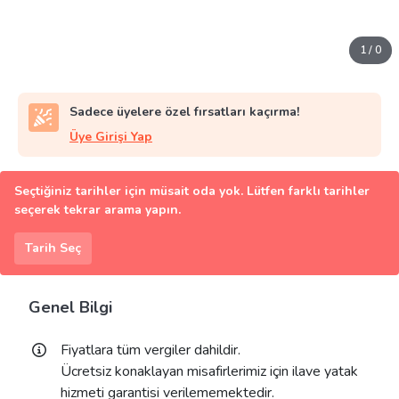
1
/
0
Sadece üyelere özel fırsatları kaçırma!
Üye Girişi Yap
Seçtiğiniz tarihler için müsait oda yok. Lütfen farklı tarihler
seçerek tekrar arama yapın.
Tarih Seç
Genel Bilgi
Fiyatlara tüm vergiler dahildir.
Ücretsiz konaklayan misafirlerimiz için ilave yatak
hizmeti garantisi verilememektedir.