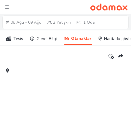
08 Ağu - 09 Ağu
2 Yetişkin
1 Oda
Olanaklar
Tesis
Genel Bilgi
Haritada göst