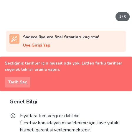
1
/
0
Sadece üyelere özel fırsatları kaçırma!
Üye Girişi Yap
Seçtiğiniz tarihler için müsait oda yok. Lütfen farklı tarihler
seçerek tekrar arama yapın.
Tarih Seç
Genel Bilgi
Fiyatlara tüm vergiler dahildir.
Ücretsiz konaklayan misafirlerimiz için ilave yatak
hizmeti garantisi verilememektedir.