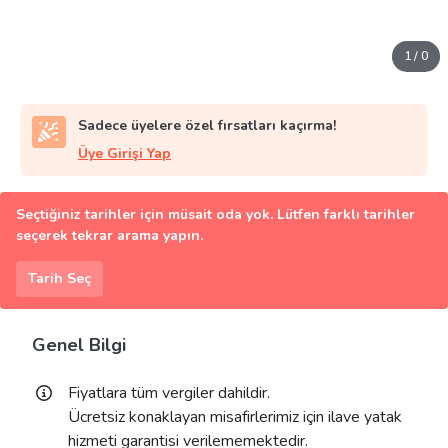
1
/
0
Sadece üyelere özel fırsatları kaçırma!
Üye Girişi Yap
Seçtiğiniz tarihler için müsait oda yok. Lütfen farklı tarihler
seçerek tekrar arama yapın.
Tarih Seç
Genel Bilgi
Fiyatlara tüm vergiler dahildir.
Ücretsiz konaklayan misafirlerimiz için ilave yatak
hizmeti garantisi verilememektedir.