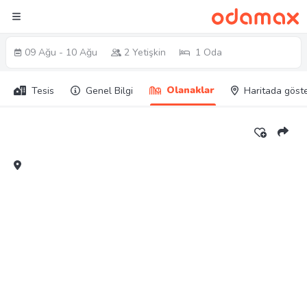
09 Ağu - 10 Ağu
2 Yetişkin
1 Oda
Olanaklar
Tesis
Genel Bilgi
Haritada göst