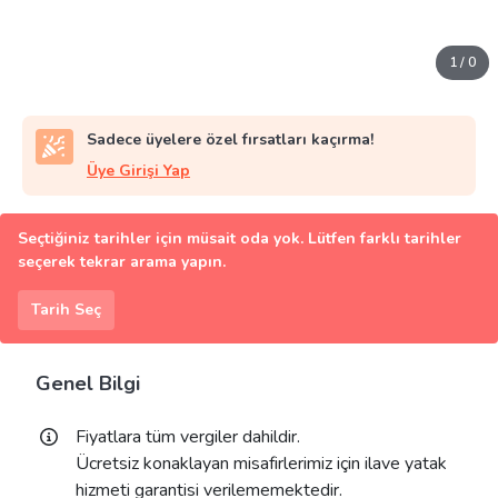
1
/
0
Sadece üyelere özel fırsatları kaçırma!
Üye Girişi Yap
Seçtiğiniz tarihler için müsait oda yok. Lütfen farklı tarihler
seçerek tekrar arama yapın.
Tarih Seç
Genel Bilgi
Fiyatlara tüm vergiler dahildir.
Ücretsiz konaklayan misafirlerimiz için ilave yatak
hizmeti garantisi verilememektedir.