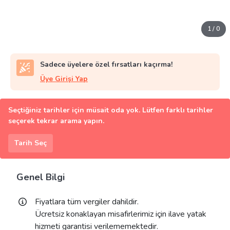
1
/
0
Sadece üyelere özel fırsatları kaçırma!
Üye Girişi Yap
Seçtiğiniz tarihler için müsait oda yok. Lütfen farklı tarihler
seçerek tekrar arama yapın.
Tarih Seç
Genel Bilgi
Fiyatlara tüm vergiler dahildir.
Ücretsiz konaklayan misafirlerimiz için ilave yatak
hizmeti garantisi verilememektedir.