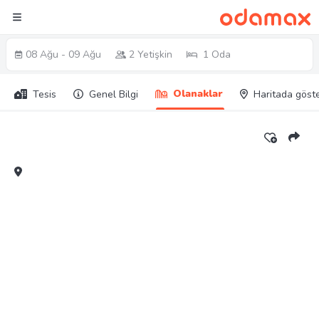
08 Ağu - 09 Ağu
2 Yetişkin
1 Oda
Olanaklar
Tesis
Genel Bilgi
Haritada göst