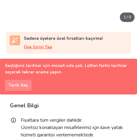
1
/
0
Sadece üyelere özel fırsatları kaçırma!
Üye Girişi Yap
Seçtiğiniz tarihler için müsait oda yok. Lütfen farklı tarihler
seçerek tekrar arama yapın.
Tarih Seç
Genel Bilgi
Fiyatlara tüm vergiler dahildir.
Ücretsiz konaklayan misafirlerimiz için ilave yatak
hizmeti garantisi verilememektedir.