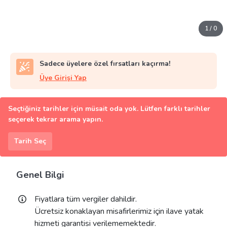
1
/
0
Sadece üyelere özel fırsatları kaçırma!
Üye Girişi Yap
Seçtiğiniz tarihler için müsait oda yok. Lütfen farklı tarihler
seçerek tekrar arama yapın.
Tarih Seç
Genel Bilgi
Fiyatlara tüm vergiler dahildir.
Ücretsiz konaklayan misafirlerimiz için ilave yatak
hizmeti garantisi verilememektedir.