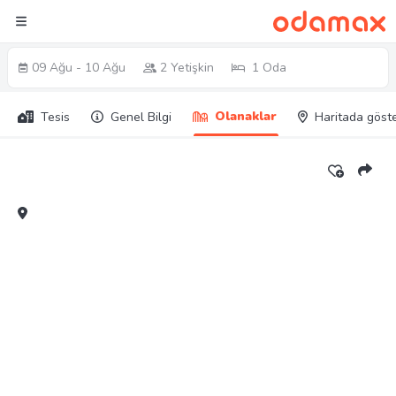
09 Ağu - 10 Ağu
2 Yetişkin
1 Oda
Olanaklar
Tesis
Genel Bilgi
Haritada göst