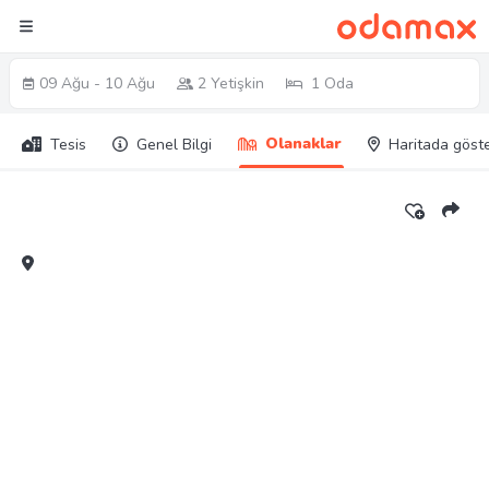
09 Ağu - 10 Ağu
2 Yetişkin
1 Oda
Olanaklar
Tesis
Genel Bilgi
Haritada göst