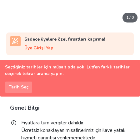
1
/
0
Sadece üyelere özel fırsatları kaçırma!
Üye Girişi Yap
Seçtiğiniz tarihler için müsait oda yok. Lütfen farklı tarihler
seçerek tekrar arama yapın.
Tarih Seç
Genel Bilgi
Fiyatlara tüm vergiler dahildir.
Ücretsiz konaklayan misafirlerimiz için ilave yatak
hizmeti garantisi verilememektedir.