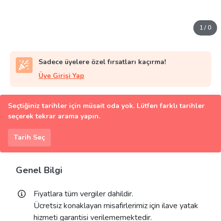
1
/
0
Sadece üyelere özel fırsatları kaçırma!
Üye Girişi Yap
Seçtiğiniz tarihler için müsait oda yok. Lütfen farklı tarihler
seçerek tekrar arama yapın.
Tarih Seç
Genel Bilgi
Fiyatlara tüm vergiler dahildir.
Ücretsiz konaklayan misafirlerimiz için ilave yatak
hizmeti garantisi verilememektedir.