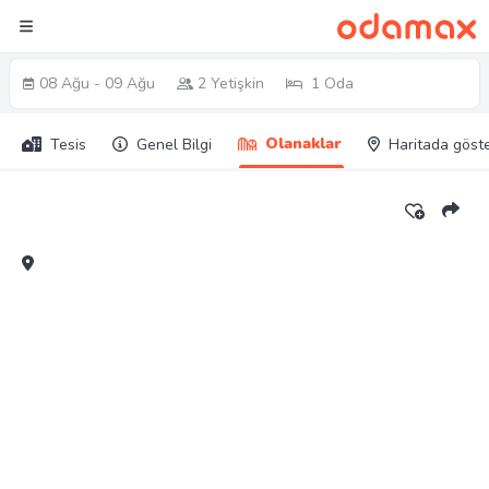
08 Ağu - 09 Ağu
2 Yetişkin
1 Oda
Olanaklar
Tesis
Genel Bilgi
Haritada göst