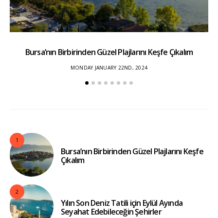
Bursa’nın Birbirinden Güzel Plajlarını Keşfe Çıkalım
Yı
MONDAY JANUARY 22ND, 2024
1
Bursa’nın Birbirinden Güzel Plajlarını Keşfe
Çıkalım
2
Yılın Son Deniz Tatili için Eylül Ayında
Seyahat Edebileceğin Şehirler