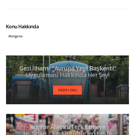
Konu Hakkında
bergama
Gezi İlhamı: “Avrupa Yeşil Başkenti”
Uygulaması Hakkında Her Şey!
YAZIYI OKU
Konfor Alanını Terk Etmeye
Hazırlan… Farklı Kültürleri Keşfe