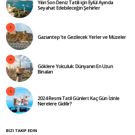
Yılın Son Deniz Tatili için Eylül Ayında
Seyahat Edebileceğin Şehirler
3
Gaziantep ’te Gezilecek Yerler ve Müzeler
4
Göklere Yolculuk: Dünyanın En Uzun
Binaları
5
2024 Resmi Tatil Günleri: Kaç Gün İzinle
Nerelere Gidilir?
BIZI TAKIP EDIN