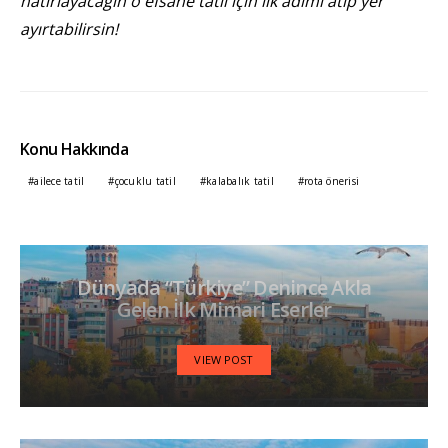
hatırlayacağın o efsane tatil için ilk adımı atıp yer
ayırtabilirsin!
Konu Hakkında
ailece tatil
çocuklu tatil
kalabalık tatil
rota önerisi
Dünyada “Türkiye” Denince Akla
Gelen İlk Mimari Eserler
VIEW POST