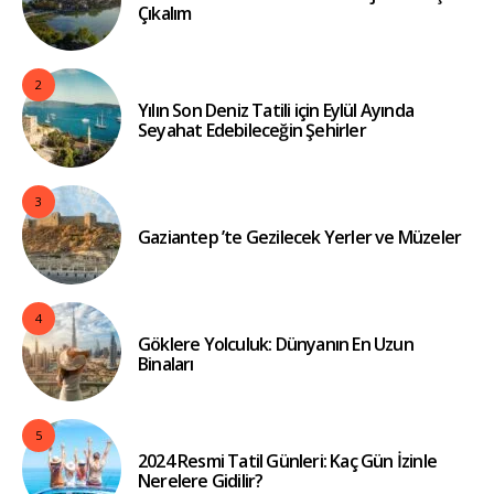
Çıkalım
2
Yılın Son Deniz Tatili için Eylül Ayında
Seyahat Edebileceğin Şehirler
3
Gaziantep ’te Gezilecek Yerler ve Müzeler
4
Göklere Yolculuk: Dünyanın En Uzun
Binaları
5
2024 Resmi Tatil Günleri: Kaç Gün İzinle
Nerelere Gidilir?