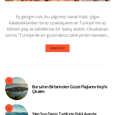
Ey gezgin ruh, bu çağrımız sana! Hadi, çılgın
kalabalıklardan biraz uzaklaşalım ve Türkiye’nin az
bilinen plaj ve sahillerine bir bakış atalım. Okuduktan
sonra “Türkiye’de en güzel deniz tatili yerleri benden…
VIEW POST
1
Bursa’nın Birbirinden Güzel Plajlarını Keşfe
Çıkalım
2
Yılın Son Deniz Tatili için Eylül Ayında