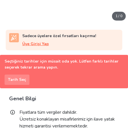
1
/
0
Sadece üyelere özel fırsatları kaçırma!
Üye Girişi Yap
Seçtiğiniz tarihler için müsait oda yok. Lütfen farklı tarihler
seçerek tekrar arama yapın.
Tarih Seç
Genel Bilgi
Fiyatlara tüm vergiler dahildir.
Ücretsiz konaklayan misafirlerimiz için ilave yatak
hizmeti garantisi verilememektedir.