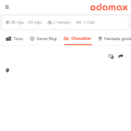
08 Ağu - 09 Ağu
2 Yetişkin
1 Oda
Olanaklar
Tesis
Genel Bilgi
Haritada göst