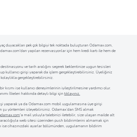
tiyaç duyacakları pek çok bilgiyi tek noktada buluşturan Odamax.com,
n Odamax.com'dan yapılan rezervasyonlar için hem kredi kartı ile hem de
estinasyonu ve tarih aralığını seçerek beklentinize uygun tesisleri
up kullanıcı girişi yaparak da işlem gerçekleştirebilirsiniz. Üyeliğiniz
laylıkla gerçekleştirebilirsiniz.
r kısmı ise kullanıcı deneyimlerinin iyileştirilmesine yardımcı olur.
nımı İlkeleri hakkında detaylı bilgi için
tıklayınız.
girişi yaparak ya da Odamax.com mobil uygulamasına üye girişi
 için şu yöntemleri izleyebilirsiniz. Odamax’dan SMS almak
@odamax.com
'a mail yoluyla talebinizi iletebilir, size ulaşan mailde alt
z aracılığıyla web sitesi üzerinden push bildirimlerini almamak için
in ise cihazınızdaki ayarlar bölümünden, uygulamanın bildirim