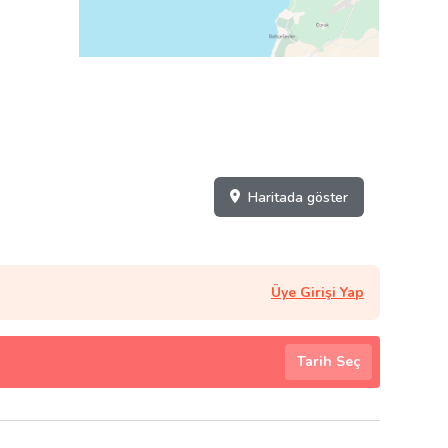
Haritada göster
Üye Girişi Yap
Tarih Seç