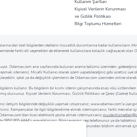
Kullanım Şartları
Kişisel Verilerin Korunması
ve Gizlilik Politikası
Bilgi Toplumu Hizmetleri
arına dair özel bilgilerden otellerin müsaitlik durumlarına kadar kullanıcıların ih
önemlerde farklı dil seçenekleri de eklenerek kullanıcılara kolaylık sağlayacak ola
k sunuyor. Odamax.com ana sayfasında bulunan arama bölümü üzerinden, gideceğiniz d
 yapmak isterseniz, Misafir Kullanıcı olarak işlem yapabileceğiniz gibi ücretsiz üye ol
eyebilir, iptal ya da değişiklik işlemlerini de Odamax.com üzerinden online olarak ko
erini kullanır. Bu bilgilerin bir kısmı sitenin çalışmasında esas rolü üstlenirken bi
iş olursunuz. Kişisel Verilerin Korunması, Gizlilik Politikası ve Çerez (Cookie) Kulla
iğiniz iletişim bilgilerinde değişiklik yapmak istiyorsanız; www.odamax.com'a üye 
lirsiniz. Kampanyalar ile ilgili bilgilendirme almak istemiyorsanız; farklı mecralar
. Odamax.com'dan ticari elektronik posta almak istemiyorsanız
musterihizmetleri
 da
0850 955 4444
'ü arayabilirsiniz. Bilgisayarınız, cep telefonunuz ya da tabletini
rılmasını sağlayabilirsiniz. Odamax.com mobil aplikasyonundan bildirim almamak iç