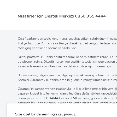
Misafirler İçin Destek Merkezi
0850 955 4444
Oda fiyatlarından tesis konumuna, seyahat edilen şehrin önemli noktal
Türkçe, İngilizce, Almanca ve Rusça olarak hizmet veriyor. İlerleyen d
otele giriş esnasında ödeme yapılabiliyor.
Dijital platform, kullanıcı dostu tasarımı ile de misafirlere kolaylı
listeleyebilirsiniz. Dilediğiniz şehirde seçtiğiniz tesis için rezervasyon
sayesinde rezervasyonlarınıza dair detayları dilediğiniz zaman görüntül
Bu web sitesi, bilgisayarınıza bilgi depolamak amacıyla tanımlama bilgil
Sitemizi kullanarak bu tanımlama bilgilerinin yerleştirilmesine izin verm
Odamax'ın kampanya ve fırsatlarıyla ilgili bilgilendirmeler için verd
yaparak kişisel bilgiler kısmından dilediğiniz değişiklikleri kaydedebi
istemiyorsanız
RET ODAMAX
yazıp
5650
'ye mesaj gönderebilirsiniz
bölümde bulunan tıklanabilir alandan verdiğiniz izni iptal edebilir ya
internet tarayıcınızın ayarlar bölümünden bildirim izinlerinin kaldı
ayarlarını değiştirerek bildirim alımına engel olabilirsiniz.