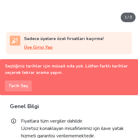
1
/
0
Sadece üyelere özel fırsatları kaçırma!
Üye Girişi Yap
Seçtiğiniz tarihler için müsait oda yok. Lütfen farklı tarihler
seçerek tekrar arama yapın.
Tarih Seç
Genel Bilgi
Fiyatlara tüm vergiler dahildir.
Ücretsiz konaklayan misafirlerimiz için ilave yatak
hizmeti garantisi verilememektedir.