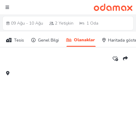
09 Ağu - 10 Ağu
2 Yetişkin
1 Oda
Olanaklar
Tesis
Genel Bilgi
Haritada göst