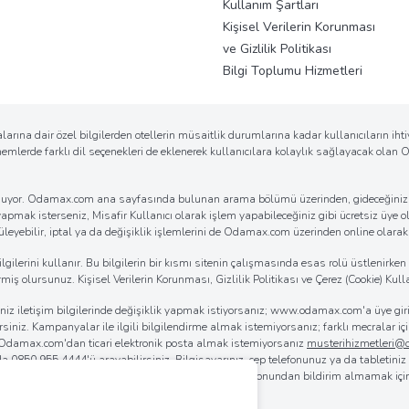
Kullanım Şartları
Kişisel Verilerin Korunması
ve Gizlilik Politikası
Bilgi Toplumu Hizmetleri
arına dair özel bilgilerden otellerin müsaitlik durumlarına kadar kullanıcıların ih
önemlerde farklı dil seçenekleri de eklenerek kullanıcılara kolaylık sağlayacak ola
k sunuyor. Odamax.com ana sayfasında bulunan arama bölümü üzerinden, gideceğiniz d
 yapmak isterseniz, Misafir Kullanıcı olarak işlem yapabileceğiniz gibi ücretsiz üye ol
eyebilir, iptal ya da değişiklik işlemlerini de Odamax.com üzerinden online olarak ko
erini kullanır. Bu bilgilerin bir kısmı sitenin çalışmasında esas rolü üstlenirken bi
iş olursunuz. Kişisel Verilerin Korunması, Gizlilik Politikası ve Çerez (Cookie) Kulla
iğiniz iletişim bilgilerinde değişiklik yapmak istiyorsanız; www.odamax.com'a üye 
lirsiniz. Kampanyalar ile ilgili bilgilendirme almak istemiyorsanız; farklı mecralar
. Odamax.com'dan ticari elektronik posta almak istemiyorsanız
musterihizmetleri
 da
0850 955 4444
'ü arayabilirsiniz. Bilgisayarınız, cep telefonunuz ya da tabletini
rılmasını sağlayabilirsiniz. Odamax.com mobil aplikasyonundan bildirim almamak iç