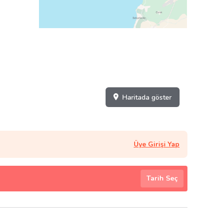
Haritada göster
Üye Girişi Yap
Tarih Seç