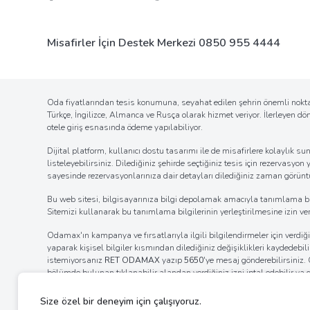
Misafirler İçin Destek Merkezi
0850 955 4444
Oda fiyatlarından tesis konumuna, seyahat edilen şehrin önemli noktal
Türkçe, İngilizce, Almanca ve Rusça olarak hizmet veriyor. İlerleyen d
otele giriş esnasında ödeme yapılabiliyor.
Dijital platform, kullanıcı dostu tasarımı ile de misafirlere kolaylı
listeleyebilirsiniz. Dilediğiniz şehirde seçtiğiniz tesis için rezervasyon
sayesinde rezervasyonlarınıza dair detayları dilediğiniz zaman görüntül
Bu web sitesi, bilgisayarınıza bilgi depolamak amacıyla tanımlama bilgil
Sitemizi kullanarak bu tanımlama bilgilerinin yerleştirilmesine izin verm
Odamax'ın kampanya ve fırsatlarıyla ilgili bilgilendirmeler için verd
yaparak kişisel bilgiler kısmından dilediğiniz değişiklikleri kaydedebi
istemiyorsanız
RET ODAMAX
yazıp
5650
'ye mesaj gönderebilirsiniz
bölümde bulunan tıklanabilir alandan verdiğiniz izni iptal edebilir ya
internet tarayıcınızın ayarlar bölümünden bildirim izinlerinin kaldı
ayarlarını değiştirerek bildirim alımına engel olabilirsiniz.