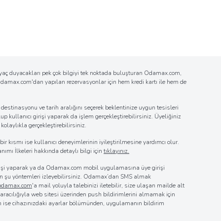
tiyaç duyacakları pek çok bilgiyi tek noktada buluşturan Odamax.com,
n Odamax.com'dan yapılan rezervasyonlar için hem kredi kartı ile hem de
estinasyonu ve tarih aralığını seçerek beklentinize uygun tesisleri
up kullanıcı girişi yaparak da işlem gerçekleştirebilirsiniz. Üyeliğiniz
laylıkla gerçekleştirebilirsiniz.
r kısmı ise kullanıcı deneyimlerinin iyileştirilmesine yardımcı olur.
nımı İlkeleri hakkında detaylı bilgi için
tıklayınız.
girişi yaparak ya da Odamax.com mobil uygulamasına üye girişi
 için şu yöntemleri izleyebilirsiniz. Odamax’dan SMS almak
@odamax.com
'a mail yoluyla talebinizi iletebilir, size ulaşan mailde alt
z aracılığıyla web sitesi üzerinden push bildirimlerini almamak için
in ise cihazınızdaki ayarlar bölümünden, uygulamanın bildirim