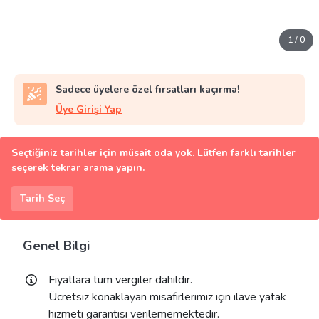
1
/
0
Sadece üyelere özel fırsatları kaçırma!
Üye Girişi Yap
Seçtiğiniz tarihler için müsait oda yok. Lütfen farklı tarihler
seçerek tekrar arama yapın.
Tarih Seç
Genel Bilgi
Fiyatlara tüm vergiler dahildir.
Ücretsiz konaklayan misafirlerimiz için ilave yatak
hizmeti garantisi verilememektedir.