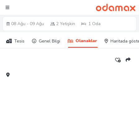
08 Ağu - 09 Ağu
2 Yetişkin
1 Oda
Olanaklar
Tesis
Genel Bilgi
Haritada göst