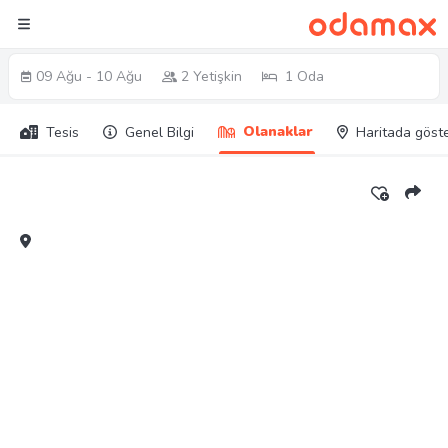
09 Ağu - 10 Ağu
2 Yetişkin
1 Oda
Olanaklar
Tesis
Genel Bilgi
Haritada göst