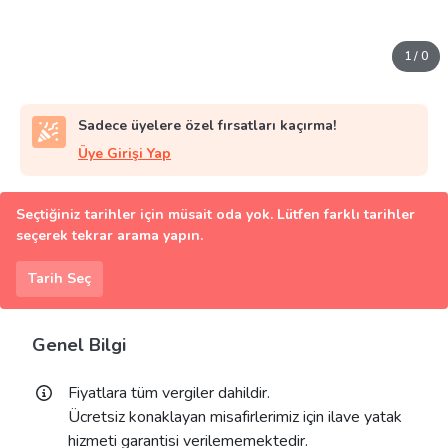
1
/
0
Sadece üyelere özel fırsatları kaçırma!
Üye Girişi Yap
Seçtiğiniz tarihler için müsait oda yok. Lütfen farklı tarihler
seçerek tekrar arama yapın.
Tarih Seç
Genel Bilgi
Fiyatlara tüm vergiler dahildir.
Ücretsiz konaklayan misafirlerimiz için ilave yatak
hizmeti garantisi verilememektedir.