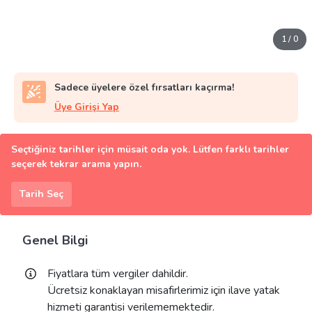
1
/
0
Sadece üyelere özel fırsatları kaçırma!
Üye Girişi Yap
Seçtiğiniz tarihler için müsait oda yok. Lütfen farklı tarihler
seçerek tekrar arama yapın.
Tarih Seç
Genel Bilgi
Fiyatlara tüm vergiler dahildir.
Ücretsiz konaklayan misafirlerimiz için ilave yatak
hizmeti garantisi verilememektedir.