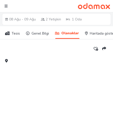
08 Ağu - 09 Ağu
2 Yetişkin
1 Oda
Olanaklar
Tesis
Genel Bilgi
Haritada göst