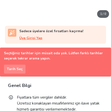
1
/
0
Sadece üyelere özel fırsatları kaçırma!
Üye Girişi Yap
Seçtiğiniz tarihler için müsait oda yok. Lütfen farklı tarihler
seçerek tekrar arama yapın.
Tarih Seç
Genel Bilgi
Fiyatlara tüm vergiler dahildir.
Ücretsiz konaklayan misafirlerimiz için ilave yatak
hizmeti garantisi verilememektedir.