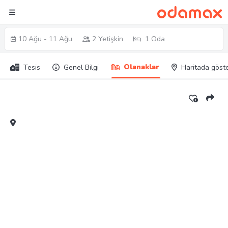
10 Ağu - 11 Ağu
2 Yetişkin
1 Oda
Olanaklar
Tesis
Genel Bilgi
Haritada göst