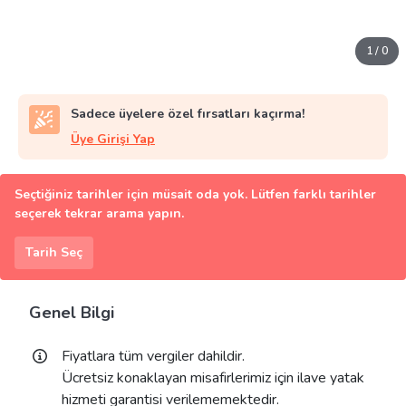
1
/
0
Sadece üyelere özel fırsatları kaçırma!
Üye Girişi Yap
Seçtiğiniz tarihler için müsait oda yok. Lütfen farklı tarihler
seçerek tekrar arama yapın.
Tarih Seç
Genel Bilgi
Fiyatlara tüm vergiler dahildir.
Ücretsiz konaklayan misafirlerimiz için ilave yatak
hizmeti garantisi verilememektedir.