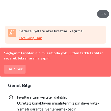
1
/
0
Sadece üyelere özel fırsatları kaçırma!
Üye Girişi Yap
Seçtiğiniz tarihler için müsait oda yok. Lütfen farklı tarihler
seçerek tekrar arama yapın.
Tarih Seç
Genel Bilgi
Fiyatlara tüm vergiler dahildir.
Ücretsiz konaklayan misafirlerimiz için ilave yatak
hizmeti garantisi verilememektedir.