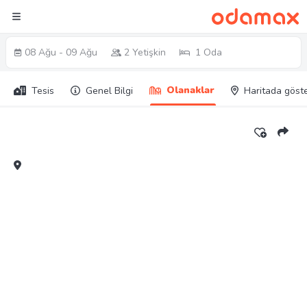
08 Ağu - 09 Ağu
2 Yetişkin
1 Oda
Olanaklar
Tesis
Genel Bilgi
Haritada göst