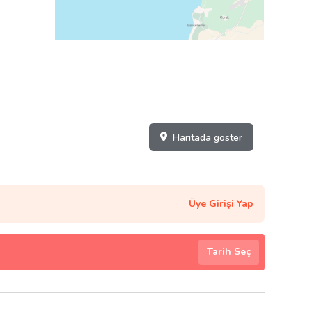
Haritada göster
Üye Girişi Yap
Tarih Seç