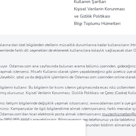
Kullanım Şartları
Kişisel Verilerin Korunması
ve Gizlilik Politikası
Bilgi Toplumu Hizmetleri
arına dair özel bilgilerden otellerin müsaitlik durumlarına kadar kullanıcıların ih
önemlerde farklı dil seçenekleri de eklenerek kullanıcılara kolaylık sağlayacak ola
k sunuyor. Odamax.com ana sayfasında bulunan arama bölümü üzerinden, gideceğiniz d
 yapmak isterseniz, Misafir Kullanıcı olarak işlem yapabileceğiniz gibi ücretsiz üye ol
eyebilir, iptal ya da değişiklik işlemlerini de Odamax.com üzerinden online olarak ko
erini kullanır. Bu bilgilerin bir kısmı sitenin çalışmasında esas rolü üstlenirken bi
iş olursunuz. Kişisel Verilerin Korunması, Gizlilik Politikası ve Çerez (Cookie) Kulla
iğiniz iletişim bilgilerinde değişiklik yapmak istiyorsanız; www.odamax.com'a üye 
lirsiniz. Kampanyalar ile ilgili bilgilendirme almak istemiyorsanız; farklı mecralar
. Odamax.com'dan ticari elektronik posta almak istemiyorsanız
musterihizmetleri
 da
0850 955 4444
'ü arayabilirsiniz. Bilgisayarınız, cep telefonunuz ya da tabletini
rılmasını sağlayabilirsiniz. Odamax.com mobil aplikasyonundan bildirim almamak iç