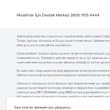
Misafirler İçin Destek Merkezi
0850 955 4444
Oda fiyatlarından tesis konumuna, seyahat edilen şehrin önemli noktal
Türkçe, İngilizce, Almanca ve Rusça olarak hizmet veriyor. İlerleyen d
otele giriş esnasında ödeme yapılabiliyor.
Dijital platform, kullanıcı dostu tasarımı ile de misafirlere kolaylı
listeleyebilirsiniz. Dilediğiniz şehirde seçtiğiniz tesis için rezervasyon
sayesinde rezervasyonlarınıza dair detayları dilediğiniz zaman görüntül
Bu web sitesi, bilgisayarınıza bilgi depolamak amacıyla tanımlama bilgil
Sitemizi kullanarak bu tanımlama bilgilerinin yerleştirilmesine izin verm
Odamax'ın kampanya ve fırsatlarıyla ilgili bilgilendirmeler için verd
yaparak kişisel bilgiler kısmından dilediğiniz değişiklikleri kaydedebi
istemiyorsanız
RET ODAMAX
yazıp
5650
'ye mesaj gönderebilirsiniz
bölümde bulunan tıklanabilir alandan verdiğiniz izni iptal edebilir ya
internet tarayıcınızın ayarlar bölümünden bildirim izinlerinin kaldı
ayarlarını değiştirerek bildirim alımına engel olabilirsiniz.