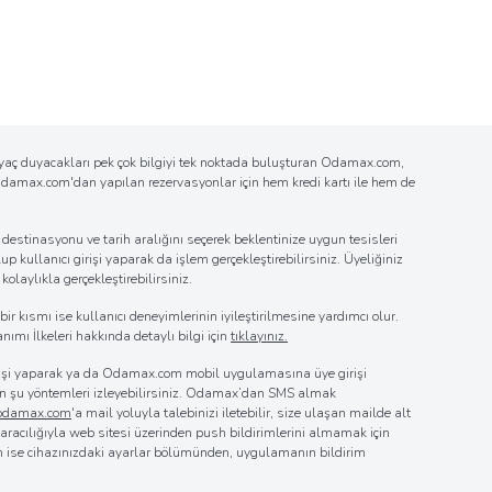
tiyaç duyacakları pek çok bilgiyi tek noktada buluşturan Odamax.com,
n Odamax.com'dan yapılan rezervasyonlar için hem kredi kartı ile hem de
estinasyonu ve tarih aralığını seçerek beklentinize uygun tesisleri
up kullanıcı girişi yaparak da işlem gerçekleştirebilirsiniz. Üyeliğiniz
laylıkla gerçekleştirebilirsiniz.
r kısmı ise kullanıcı deneyimlerinin iyileştirilmesine yardımcı olur.
nımı İlkeleri hakkında detaylı bilgi için
tıklayınız.
girişi yaparak ya da Odamax.com mobil uygulamasına üye girişi
 için şu yöntemleri izleyebilirsiniz. Odamax’dan SMS almak
@odamax.com
'a mail yoluyla talebinizi iletebilir, size ulaşan mailde alt
z aracılığıyla web sitesi üzerinden push bildirimlerini almamak için
in ise cihazınızdaki ayarlar bölümünden, uygulamanın bildirim