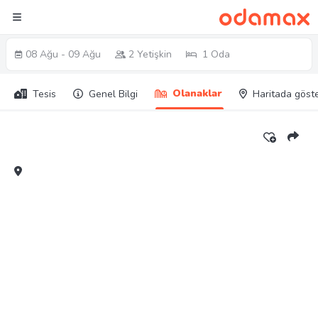
08 Ağu - 09 Ağu
2 Yetişkin
1 Oda
Olanaklar
Tesis
Genel Bilgi
Haritada göst