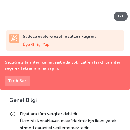
1
/
0
Sadece üyelere özel fırsatları kaçırma!
Üye Girişi Yap
Seçtiğiniz tarihler için müsait oda yok. Lütfen farklı tarihler
seçerek tekrar arama yapın.
Tarih Seç
Genel Bilgi
Fiyatlara tüm vergiler dahildir.
Ücretsiz konaklayan misafirlerimiz için ilave yatak
hizmeti garantisi verilememektedir.