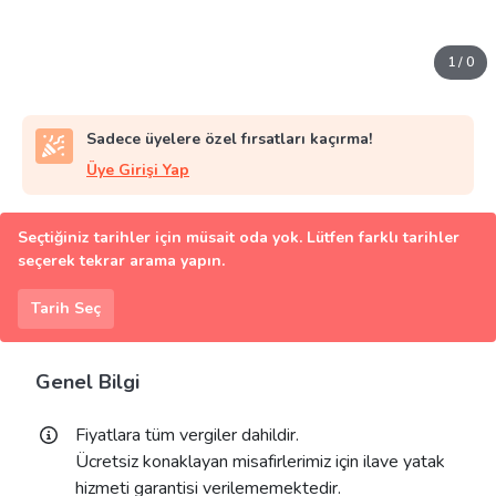
1
/
0
Sadece üyelere özel fırsatları kaçırma!
Üye Girişi Yap
Seçtiğiniz tarihler için müsait oda yok. Lütfen farklı tarihler
seçerek tekrar arama yapın.
Tarih Seç
Genel Bilgi
Fiyatlara tüm vergiler dahildir.
Ücretsiz konaklayan misafirlerimiz için ilave yatak
hizmeti garantisi verilememektedir.