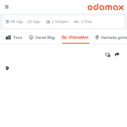
09 Ağu - 10 Ağu
2 Yetişkin
1 Oda
Olanaklar
Tesis
Genel Bilgi
Haritada göst