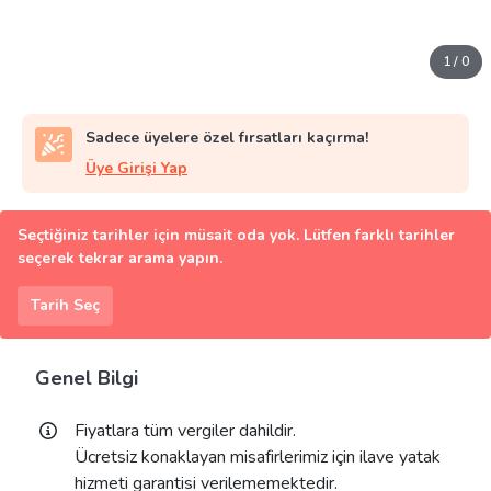
1
/
0
Sadece üyelere özel fırsatları kaçırma!
Üye Girişi Yap
Seçtiğiniz tarihler için müsait oda yok. Lütfen farklı tarihler
seçerek tekrar arama yapın.
Tarih Seç
Genel Bilgi
Fiyatlara tüm vergiler dahildir.
Ücretsiz konaklayan misafirlerimiz için ilave yatak
hizmeti garantisi verilememektedir.