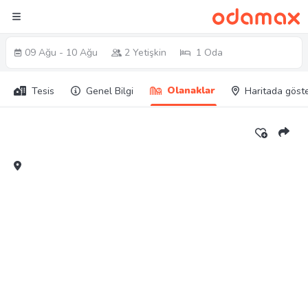
09 Ağu - 10 Ağu
2 Yetişkin
1 Oda
Olanaklar
Tesis
Genel Bilgi
Haritada göst