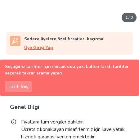
1
/
0
Sadece üyelere özel fırsatları kaçırma!
Üye Girişi Yap
Seçtiğiniz tarihler için müsait oda yok. Lütfen farklı tarihler
seçerek tekrar arama yapın.
Tarih Seç
Genel Bilgi
Fiyatlara tüm vergiler dahildir.
Ücretsiz konaklayan misafirlerimiz için ilave yatak
hizmeti garantisi verilememektedir.