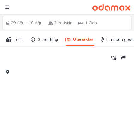
09 Ağu - 10 Ağu
2 Yetişkin
1 Oda
Olanaklar
Tesis
Genel Bilgi
Haritada göst