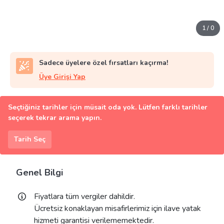
1
/
0
Sadece üyelere özel fırsatları kaçırma!
Üye Girişi Yap
Seçtiğiniz tarihler için müsait oda yok. Lütfen farklı tarihler
seçerek tekrar arama yapın.
Tarih Seç
Genel Bilgi
Fiyatlara tüm vergiler dahildir.
Ücretsiz konaklayan misafirlerimiz için ilave yatak
hizmeti garantisi verilememektedir.