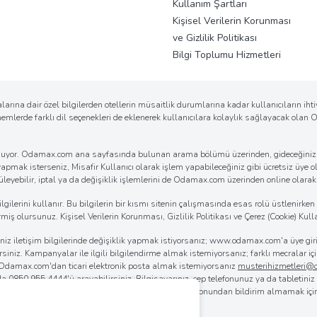
Kullanım Şartları
Kişisel Verilerin Korunması
ve Gizlilik Politikası
Bilgi Toplumu Hizmetleri
arına dair özel bilgilerden otellerin müsaitlik durumlarına kadar kullanıcıların ih
önemlerde farklı dil seçenekleri de eklenerek kullanıcılara kolaylık sağlayacak ola
k sunuyor. Odamax.com ana sayfasında bulunan arama bölümü üzerinden, gideceğiniz d
 yapmak isterseniz, Misafir Kullanıcı olarak işlem yapabileceğiniz gibi ücretsiz üye ol
eyebilir, iptal ya da değişiklik işlemlerini de Odamax.com üzerinden online olarak ko
erini kullanır. Bu bilgilerin bir kısmı sitenin çalışmasında esas rolü üstlenirken bi
iş olursunuz. Kişisel Verilerin Korunması, Gizlilik Politikası ve Çerez (Cookie) Kulla
iğiniz iletişim bilgilerinde değişiklik yapmak istiyorsanız; www.odamax.com'a üye 
lirsiniz. Kampanyalar ile ilgili bilgilendirme almak istemiyorsanız; farklı mecralar
. Odamax.com'dan ticari elektronik posta almak istemiyorsanız
musterihizmetleri
 da
0850 955 4444
'ü arayabilirsiniz. Bilgisayarınız, cep telefonunuz ya da tabletini
rılmasını sağlayabilirsiniz. Odamax.com mobil aplikasyonundan bildirim almamak iç