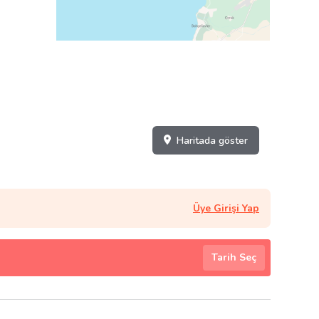
Haritada göster
Üye Girişi Yap
Tarih Seç