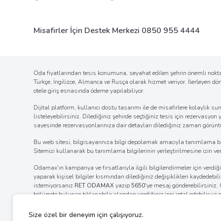
Misafirler İçin Destek Merkezi
0850 955 4444
Oda fiyatlarından tesis konumuna, seyahat edilen şehrin önemli noktal
Türkçe, İngilizce, Almanca ve Rusça olarak hizmet veriyor. İlerleyen d
otele giriş esnasında ödeme yapılabiliyor.
Dijital platform, kullanıcı dostu tasarımı ile de misafirlere kolaylı
listeleyebilirsiniz. Dilediğiniz şehirde seçtiğiniz tesis için rezervasyon
sayesinde rezervasyonlarınıza dair detayları dilediğiniz zaman görüntül
Bu web sitesi, bilgisayarınıza bilgi depolamak amacıyla tanımlama bilgil
Sitemizi kullanarak bu tanımlama bilgilerinin yerleştirilmesine izin verm
Odamax'ın kampanya ve fırsatlarıyla ilgili bilgilendirmeler için verd
yaparak kişisel bilgiler kısmından dilediğiniz değişiklikleri kaydedebi
istemiyorsanız
RET ODAMAX
yazıp
5650
'ye mesaj gönderebilirsiniz
bölümde bulunan tıklanabilir alandan verdiğiniz izni iptal edebilir ya
internet tarayıcınızın ayarlar bölümünden bildirim izinlerinin kaldı
ayarlarını değiştirerek bildirim alımına engel olabilirsiniz.