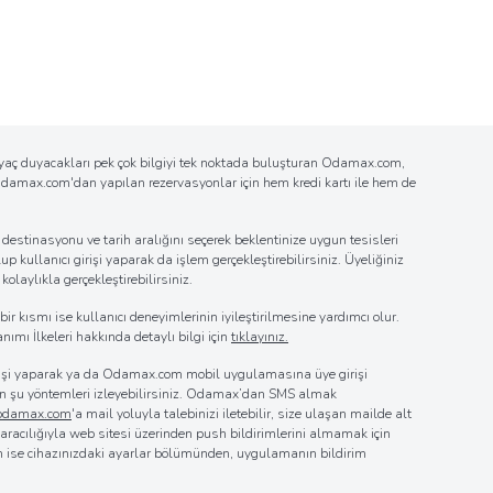
tiyaç duyacakları pek çok bilgiyi tek noktada buluşturan Odamax.com,
n Odamax.com'dan yapılan rezervasyonlar için hem kredi kartı ile hem de
estinasyonu ve tarih aralığını seçerek beklentinize uygun tesisleri
up kullanıcı girişi yaparak da işlem gerçekleştirebilirsiniz. Üyeliğiniz
laylıkla gerçekleştirebilirsiniz.
r kısmı ise kullanıcı deneyimlerinin iyileştirilmesine yardımcı olur.
nımı İlkeleri hakkında detaylı bilgi için
tıklayınız.
girişi yaparak ya da Odamax.com mobil uygulamasına üye girişi
 için şu yöntemleri izleyebilirsiniz. Odamax’dan SMS almak
@odamax.com
'a mail yoluyla talebinizi iletebilir, size ulaşan mailde alt
z aracılığıyla web sitesi üzerinden push bildirimlerini almamak için
in ise cihazınızdaki ayarlar bölümünden, uygulamanın bildirim