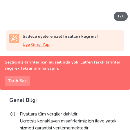
1
/
0
Sadece üyelere özel fırsatları kaçırma!
Üye Girişi Yap
Seçtiğiniz tarihler için müsait oda yok. Lütfen farklı tarihler
seçerek tekrar arama yapın.
Tarih Seç
Genel Bilgi
Fiyatlara tüm vergiler dahildir.
Ücretsiz konaklayan misafirlerimiz için ilave yatak
hizmeti garantisi verilememektedir.