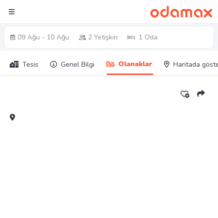
09 Ağu - 10 Ağu
2 Yetişkin
1 Oda
Olanaklar
Tesis
Genel Bilgi
Haritada göst