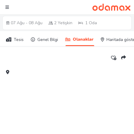
07 Ağu - 08 Ağu
2 Yetişkin
1 Oda
Olanaklar
Tesis
Genel Bilgi
Haritada göst