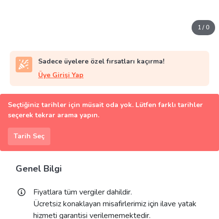
1
/
0
Sadece üyelere özel fırsatları kaçırma!
Üye Girişi Yap
Seçtiğiniz tarihler için müsait oda yok. Lütfen farklı tarihler
seçerek tekrar arama yapın.
Tarih Seç
Genel Bilgi
Fiyatlara tüm vergiler dahildir.
Ücretsiz konaklayan misafirlerimiz için ilave yatak
hizmeti garantisi verilememektedir.