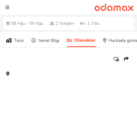
08 Ağu - 09 Ağu
2 Yetişkin
1 Oda
Olanaklar
Tesis
Genel Bilgi
Haritada göst