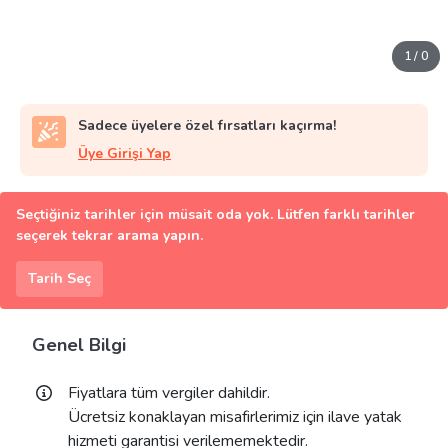
1
/
0
Sadece üyelere özel fırsatları kaçırma!
Üye Girişi Yap
Seçtiğiniz tarihler için müsait oda yok. Lütfen farklı tarihler
seçerek tekrar arama yapın.
Tarih Seç
Genel Bilgi
Fiyatlara tüm vergiler dahildir.
Ücretsiz konaklayan misafirlerimiz için ilave yatak
hizmeti garantisi verilememektedir.