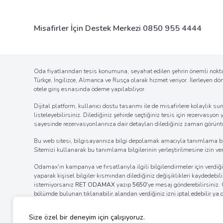
Misafirler İçin Destek Merkezi
0850 955 4444
Oda fiyatlarından tesis konumuna, seyahat edilen şehrin önemli noktal
Türkçe, İngilizce, Almanca ve Rusça olarak hizmet veriyor. İlerleyen d
otele giriş esnasında ödeme yapılabiliyor.
Dijital platform, kullanıcı dostu tasarımı ile de misafirlere kolaylı
listeleyebilirsiniz. Dilediğiniz şehirde seçtiğiniz tesis için rezervasyon
sayesinde rezervasyonlarınıza dair detayları dilediğiniz zaman görüntül
Bu web sitesi, bilgisayarınıza bilgi depolamak amacıyla tanımlama bilgil
Sitemizi kullanarak bu tanımlama bilgilerinin yerleştirilmesine izin verm
Odamax'ın kampanya ve fırsatlarıyla ilgili bilgilendirmeler için verd
yaparak kişisel bilgiler kısmından dilediğiniz değişiklikleri kaydedebi
istemiyorsanız
RET ODAMAX
yazıp
5650
'ye mesaj gönderebilirsiniz
bölümde bulunan tıklanabilir alandan verdiğiniz izni iptal edebilir ya
internet tarayıcınızın ayarlar bölümünden bildirim izinlerinin kaldı
ayarlarını değiştirerek bildirim alımına engel olabilirsiniz.