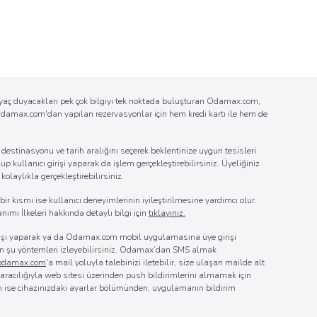
tiyaç duyacakları pek çok bilgiyi tek noktada buluşturan Odamax.com,
n Odamax.com'dan yapılan rezervasyonlar için hem kredi kartı ile hem de
estinasyonu ve tarih aralığını seçerek beklentinize uygun tesisleri
up kullanıcı girişi yaparak da işlem gerçekleştirebilirsiniz. Üyeliğiniz
laylıkla gerçekleştirebilirsiniz.
r kısmı ise kullanıcı deneyimlerinin iyileştirilmesine yardımcı olur.
nımı İlkeleri hakkında detaylı bilgi için
tıklayınız.
girişi yaparak ya da Odamax.com mobil uygulamasına üye girişi
 için şu yöntemleri izleyebilirsiniz. Odamax’dan SMS almak
@odamax.com
'a mail yoluyla talebinizi iletebilir, size ulaşan mailde alt
z aracılığıyla web sitesi üzerinden push bildirimlerini almamak için
in ise cihazınızdaki ayarlar bölümünden, uygulamanın bildirim