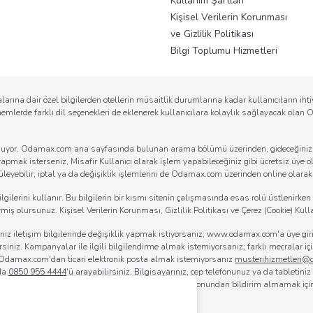
Kullanım Şartları
Kişisel Verilerin Korunması
ve Gizlilik Politikası
Bilgi Toplumu Hizmetleri
arına dair özel bilgilerden otellerin müsaitlik durumlarına kadar kullanıcıların ih
önemlerde farklı dil seçenekleri de eklenerek kullanıcılara kolaylık sağlayacak ola
k sunuyor. Odamax.com ana sayfasında bulunan arama bölümü üzerinden, gideceğiniz d
 yapmak isterseniz, Misafir Kullanıcı olarak işlem yapabileceğiniz gibi ücretsiz üye ol
eyebilir, iptal ya da değişiklik işlemlerini de Odamax.com üzerinden online olarak ko
erini kullanır. Bu bilgilerin bir kısmı sitenin çalışmasında esas rolü üstlenirken bi
iş olursunuz. Kişisel Verilerin Korunması, Gizlilik Politikası ve Çerez (Cookie) Kulla
iğiniz iletişim bilgilerinde değişiklik yapmak istiyorsanız; www.odamax.com'a üye 
lirsiniz. Kampanyalar ile ilgili bilgilendirme almak istemiyorsanız; farklı mecralar
. Odamax.com'dan ticari elektronik posta almak istemiyorsanız
musterihizmetleri
 da
0850 955 4444
'ü arayabilirsiniz. Bilgisayarınız, cep telefonunuz ya da tabletini
rılmasını sağlayabilirsiniz. Odamax.com mobil aplikasyonundan bildirim almamak iç