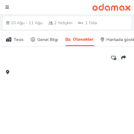
10 Ağu - 11 Ağu
2 Yetişkin
1 Oda
Olanaklar
Tesis
Genel Bilgi
Haritada göst