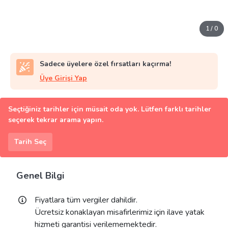
1
/
0
Sadece üyelere özel fırsatları kaçırma!
Üye Girişi Yap
Seçtiğiniz tarihler için müsait oda yok. Lütfen farklı tarihler
seçerek tekrar arama yapın.
Tarih Seç
Genel Bilgi
Fiyatlara tüm vergiler dahildir.
Ücretsiz konaklayan misafirlerimiz için ilave yatak
hizmeti garantisi verilememektedir.