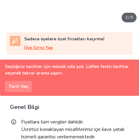
1
/
0
Sadece üyelere özel fırsatları kaçırma!
Üye Girişi Yap
Seçtiğiniz tarihler için müsait oda yok. Lütfen farklı tarihler
seçerek tekrar arama yapın.
Tarih Seç
Genel Bilgi
Fiyatlara tüm vergiler dahildir.
Ücretsiz konaklayan misafirlerimiz için ilave yatak
hizmeti garantisi verilememektedir.