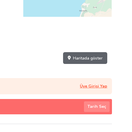
Haritada göster
Üye Girişi Yap
Tarih Seç