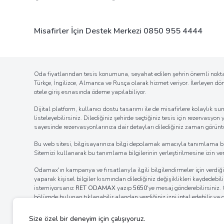
Misafirler İçin Destek Merkezi
0850 955 4444
Oda fiyatlarından tesis konumuna, seyahat edilen şehrin önemli noktal
Türkçe, İngilizce, Almanca ve Rusça olarak hizmet veriyor. İlerleyen d
otele giriş esnasında ödeme yapılabiliyor.
Dijital platform, kullanıcı dostu tasarımı ile de misafirlere kolaylı
listeleyebilirsiniz. Dilediğiniz şehirde seçtiğiniz tesis için rezervasyon
sayesinde rezervasyonlarınıza dair detayları dilediğiniz zaman görüntül
Bu web sitesi, bilgisayarınıza bilgi depolamak amacıyla tanımlama bilgil
Sitemizi kullanarak bu tanımlama bilgilerinin yerleştirilmesine izin verm
Odamax'ın kampanya ve fırsatlarıyla ilgili bilgilendirmeler için verd
yaparak kişisel bilgiler kısmından dilediğiniz değişiklikleri kaydedebi
istemiyorsanız
RET ODAMAX
yazıp
5650
'ye mesaj gönderebilirsiniz
bölümde bulunan tıklanabilir alandan verdiğiniz izni iptal edebilir ya
internet tarayıcınızın ayarlar bölümünden bildirim izinlerinin kaldı
ayarlarını değiştirerek bildirim alımına engel olabilirsiniz.