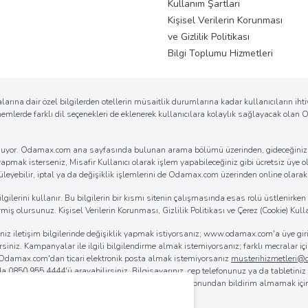
Kullanım Şartları
Kişisel Verilerin Korunması
ve Gizlilik Politikası
Bilgi Toplumu Hizmetleri
arına dair özel bilgilerden otellerin müsaitlik durumlarına kadar kullanıcıların ih
önemlerde farklı dil seçenekleri de eklenerek kullanıcılara kolaylık sağlayacak ola
k sunuyor. Odamax.com ana sayfasında bulunan arama bölümü üzerinden, gideceğiniz d
 yapmak isterseniz, Misafir Kullanıcı olarak işlem yapabileceğiniz gibi ücretsiz üye ol
eyebilir, iptal ya da değişiklik işlemlerini de Odamax.com üzerinden online olarak ko
erini kullanır. Bu bilgilerin bir kısmı sitenin çalışmasında esas rolü üstlenirken bi
iş olursunuz. Kişisel Verilerin Korunması, Gizlilik Politikası ve Çerez (Cookie) Kulla
iğiniz iletişim bilgilerinde değişiklik yapmak istiyorsanız; www.odamax.com'a üye 
lirsiniz. Kampanyalar ile ilgili bilgilendirme almak istemiyorsanız; farklı mecralar
. Odamax.com'dan ticari elektronik posta almak istemiyorsanız
musterihizmetleri
 da
0850 955 4444
'ü arayabilirsiniz. Bilgisayarınız, cep telefonunuz ya da tabletini
rılmasını sağlayabilirsiniz. Odamax.com mobil aplikasyonundan bildirim almamak iç