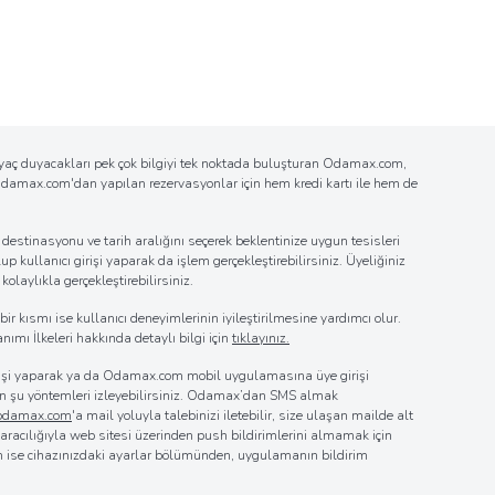
tiyaç duyacakları pek çok bilgiyi tek noktada buluşturan Odamax.com,
n Odamax.com'dan yapılan rezervasyonlar için hem kredi kartı ile hem de
estinasyonu ve tarih aralığını seçerek beklentinize uygun tesisleri
up kullanıcı girişi yaparak da işlem gerçekleştirebilirsiniz. Üyeliğiniz
laylıkla gerçekleştirebilirsiniz.
r kısmı ise kullanıcı deneyimlerinin iyileştirilmesine yardımcı olur.
nımı İlkeleri hakkında detaylı bilgi için
tıklayınız.
girişi yaparak ya da Odamax.com mobil uygulamasına üye girişi
 için şu yöntemleri izleyebilirsiniz. Odamax’dan SMS almak
@odamax.com
'a mail yoluyla talebinizi iletebilir, size ulaşan mailde alt
z aracılığıyla web sitesi üzerinden push bildirimlerini almamak için
in ise cihazınızdaki ayarlar bölümünden, uygulamanın bildirim