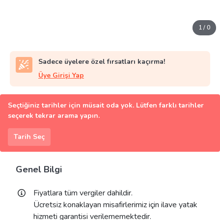
1
/
0
Sadece üyelere özel fırsatları kaçırma!
Üye Girişi Yap
Seçtiğiniz tarihler için müsait oda yok. Lütfen farklı tarihler
seçerek tekrar arama yapın.
Tarih Seç
Genel Bilgi
Fiyatlara tüm vergiler dahildir.
Ücretsiz konaklayan misafirlerimiz için ilave yatak
hizmeti garantisi verilememektedir.