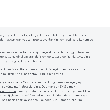
tiyaç duyacakları pek çok bilgiyi tek noktada buluşturan Odamax.com,
n Odamax.com'dan yapılan rezervasyonlar için hem kredi kartı ile hem de
estinasyonu ve tarih aralığını seçerek beklentinize uygun tesisleri
up kullanıcı girişi yaparak da işlem gerçekleştirebilirsiniz. Üyeliğiniz
laylıkla gerçekleştirebilirsiniz.
r kısmı ise kullanıcı deneyimlerinin iyileştirilmesine yardımcı olur.
nımı İlkeleri hakkında detaylı bilgi için
tıklayınız.
girişi yaparak ya da Odamax.com mobil uygulamasına üye girişi
 için şu yöntemleri izleyebilirsiniz. Odamax’dan SMS almak
@odamax.com
'a mail yoluyla talebinizi iletebilir, size ulaşan mailde alt
z aracılığıyla web sitesi üzerinden push bildirimlerini almamak için
in ise cihazınızdaki ayarlar bölümünden, uygulamanın bildirim