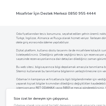
Misafirler İçin Destek Merkezi
0850 955 4444
Oda fiyatlarından tesis konumuna, seyahat edilen şehrin önemli noktal
Türkçe, İngilizce, Almanca ve Rusça olarak hizmet veriyor. İlerleyen d
otele giriş esnasında ödeme yapılabiliyor.
Dijital platform, kullanıcı dostu tasarımı ile de misafirlere kolaylı
listeleyebilirsiniz. Dilediğiniz şehirde seçtiğiniz tesis için rezervasyon
sayesinde rezervasyonlarınıza dair detayları dilediğiniz zaman görüntül
Bu web sitesi, bilgisayarınıza bilgi depolamak amacıyla tanımlama bilgil
Sitemizi kullanarak bu tanımlama bilgilerinin yerleştirilmesine izin verm
Odamax'ın kampanya ve fırsatlarıyla ilgili bilgilendirmeler için verd
yaparak kişisel bilgiler kısmından dilediğiniz değişiklikleri kaydedebi
istemiyorsanız
RET ODAMAX
yazıp
5650
'ye mesaj gönderebilirsiniz
bölümde bulunan tıklanabilir alandan verdiğiniz izni iptal edebilir ya
internet tarayıcınızın ayarlar bölümünden bildirim izinlerinin kaldı
ayarlarını değiştirerek bildirim alımına engel olabilirsiniz.