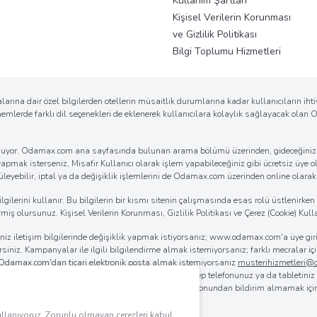
Kullanım Şartları
Kişisel Verilerin Korunması
ve Gizlilik Politikası
Bilgi Toplumu Hizmetleri
arına dair özel bilgilerden otellerin müsaitlik durumlarına kadar kullanıcıların ih
önemlerde farklı dil seçenekleri de eklenerek kullanıcılara kolaylık sağlayacak ola
k sunuyor. Odamax.com ana sayfasında bulunan arama bölümü üzerinden, gideceğiniz d
 yapmak isterseniz, Misafir Kullanıcı olarak işlem yapabileceğiniz gibi ücretsiz üye ol
eyebilir, iptal ya da değişiklik işlemlerini de Odamax.com üzerinden online olarak ko
erini kullanır. Bu bilgilerin bir kısmı sitenin çalışmasında esas rolü üstlenirken bi
iş olursunuz. Kişisel Verilerin Korunması, Gizlilik Politikası ve Çerez (Cookie) Kulla
iğiniz iletişim bilgilerinde değişiklik yapmak istiyorsanız; www.odamax.com'a üye 
lirsiniz. Kampanyalar ile ilgili bilgilendirme almak istemiyorsanız; farklı mecralar
. Odamax.com'dan ticari elektronik posta almak istemiyorsanız
musterihizmetleri
 da
0850 955 4444
'ü arayabilirsiniz. Bilgisayarınız, cep telefonunuz ya da tabletini
rılmasını sağlayabilirsiniz. Odamax.com mobil aplikasyonundan bildirim almamak iç